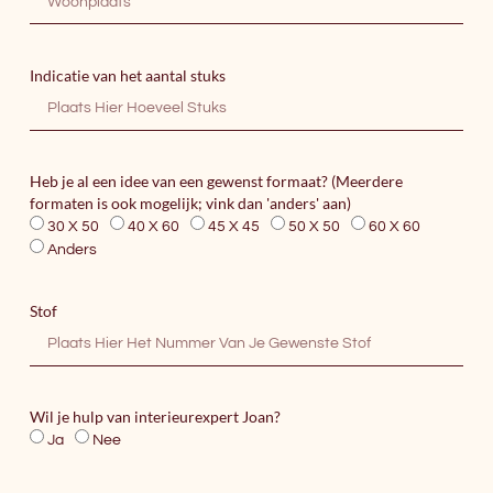
Indicatie van het aantal stuks
Heb je al een idee van een gewenst formaat? (Meerdere
formaten is ook mogelijk; vink dan 'anders' aan)
30 X 50
40 X 60
45 X 45
50 X 50
60 X 60
Anders
Stof
Wil je hulp van interieurexpert Joan?
Ja
Nee