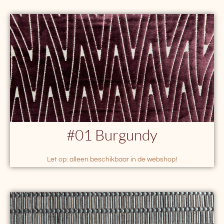
#01
B
urgundy
Let op: alleen beschikbaar in de webshop!