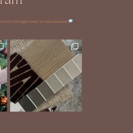
agram
a kind, handgemaakt & milieubewust