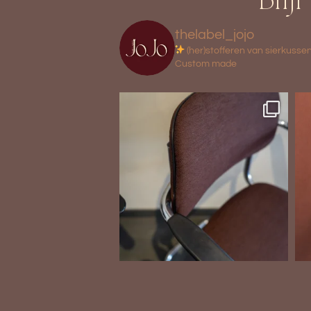
Blij
thelabel_jojo
(her)stofferen van sierkusse
Custom made