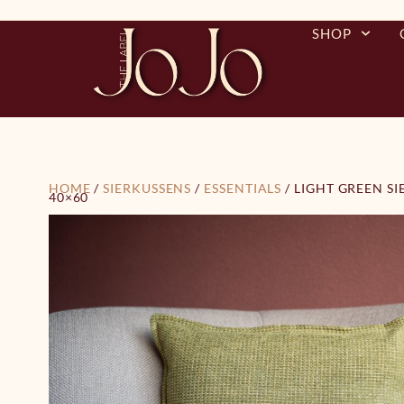
SHOP
HOME
/
SIERKUSSENS
/
ESSENTIALS
/ LIGHT GREEN SI
40×60