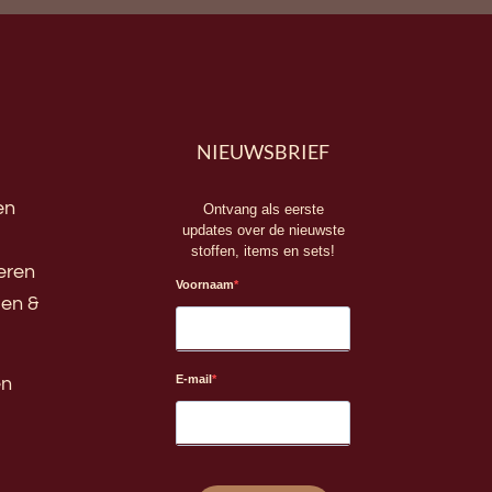
NIEUWSBRIEF
en
Ontvang als eerste
updates over de nieuwste
stoffen, items en sets!
eren
Voornaam
en &
E-mail
en